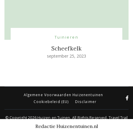
Tuinieren
Scheefkelk
september 25, 2023
Algemene Voorwaarden Huizenentuinen
Cookiebeleid (EU)
Disclaimer
© Copyright 2026
Huizen en Tuinen
. All Rights Reserved.
Travel Trail
| Ontwikkeld door
Rara Themes
.
Mogelijk gemaakt door
WordPress
.
Redactie Huizenentuinen.nl