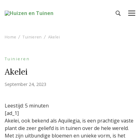
Huizen en Tuinen
Inspiratie voor wonen en tuinieren
Home
Tuinieren
Akelei
Tuinieren
Akelei
September 24, 2023
Leestijd:
5
minuten
[ad_1]
Akelei, ook bekend als Aquilegia, is een prachtige vaste
plant die zeer geliefd is in tuinen over de hele wereld.
Met zijn uitbundige bloemen en unieke vorm, is het