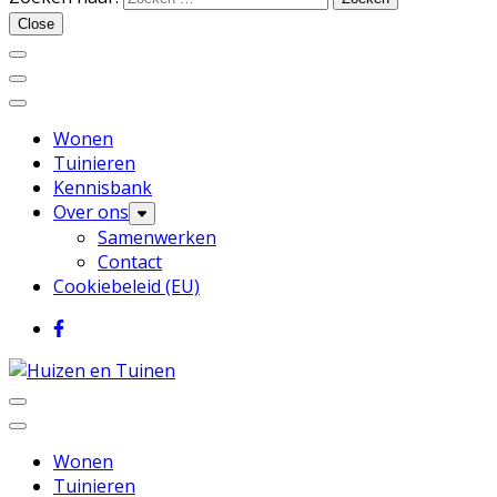
Huizen en Tuinen
Close
Wonen
Tuinieren
Kennisbank
Over ons
Samenwerken
Contact
Cookiebeleid (EU)
Inspiratie voor wonen en tuinieren
Huizen en Tuinen
Wonen
Tuinieren