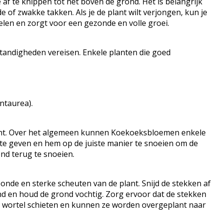
af te knippen tot net boven de grond. Het is belangrijk
f zwakke takken. Als je de plant wilt verjongen, kun je
len en zorgt voor een gezonde en volle groei.
andigheden vereisen. Enkele planten die goed
ntaurea).
lant. Over het algemeen kunnen Koekoeksbloemen enkele
er te geven en hem op de juiste manier te snoeien om de
nd terug te snoeien.
e en sterke scheuten van de plant. Snijd de stekken af ​​
nd en houd de grond vochtig. Zorg ervoor dat de stekken
en wortel schieten en kunnen ze worden overgeplant naar