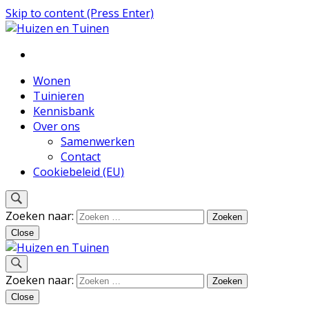
Skip to content (Press Enter)
Inspiratie voor wonen en tuinieren
Huizen en Tuinen
Wonen
Tuinieren
Kennisbank
Over ons
Samenwerken
Contact
Cookiebeleid (EU)
Zoeken naar:
Close
Inspiratie voor wonen en tuinieren
Zoeken naar:
Huizen en Tuinen
Close