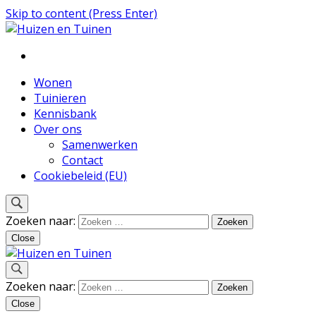
Skip to content (Press Enter)
Inspiratie voor wonen en tuinieren
Huizen en Tuinen
Wonen
Tuinieren
Kennisbank
Over ons
Samenwerken
Contact
Cookiebeleid (EU)
Zoeken naar:
Close
Inspiratie voor wonen en tuinieren
Zoeken naar:
Huizen en Tuinen
Close