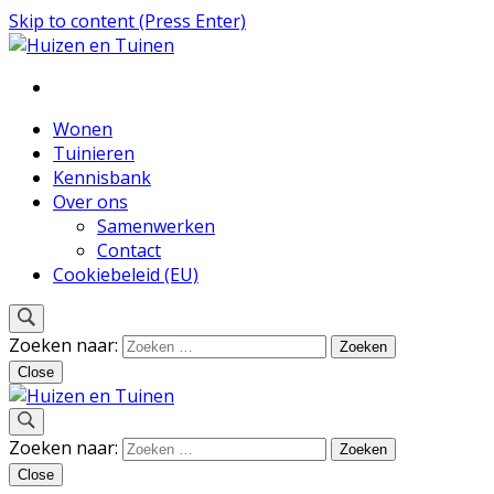
Skip to content (Press Enter)
Inspiratie voor wonen en tuinieren
Huizen en Tuinen
Wonen
Tuinieren
Kennisbank
Over ons
Samenwerken
Contact
Cookiebeleid (EU)
Zoeken naar:
Close
Inspiratie voor wonen en tuinieren
Zoeken naar:
Huizen en Tuinen
Close