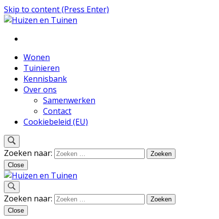
Skip to content (Press Enter)
Inspiratie voor wonen en tuinieren
Huizen en Tuinen
Wonen
Tuinieren
Kennisbank
Over ons
Samenwerken
Contact
Cookiebeleid (EU)
Zoeken naar:
Close
Inspiratie voor wonen en tuinieren
Zoeken naar:
Huizen en Tuinen
Close