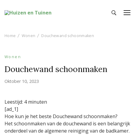
Huizen en Tuinen
Inspiratie voor wonen en tuinieren
Home
Wonen
Douchewand schoonmaken
Wonen
Douchewand schoonmaken
Oktober 10, 2023
Leestijd:
4
minuten
[ad_1]
Hoe kun je het beste Douchewand schoonmaken?
Het schoonmaken van de douchewand is een belangrijk
onderdeel van de algemene reiniging van de badkamer.