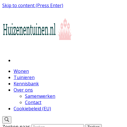
Skip to content (Press Enter)
Inspiratie voor wonen en tuinieren
Huizen en Tuinen
Wonen
Tuinieren
Kennisbank
Over ons
Samenwerken
Contact
Cookiebeleid (EU)
Zoeken naar: