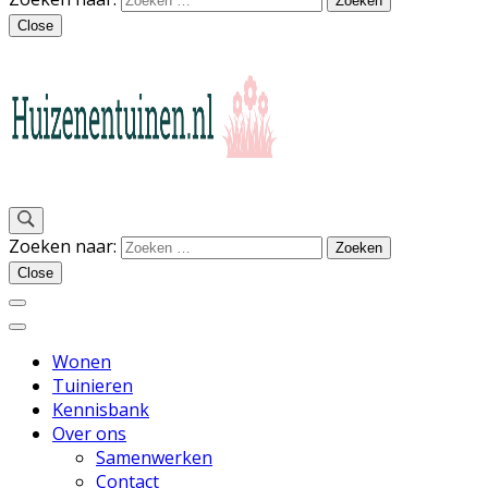
Close
Inspiratie voor wonen en tuinieren
Zoeken naar:
Huizen en Tuinen
Close
Wonen
Tuinieren
Kennisbank
Over ons
Samenwerken
Contact