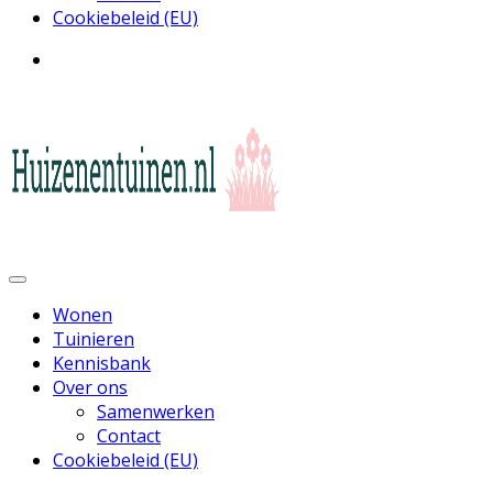
Cookiebeleid (EU)
Inspiratie voor wonen en tuinieren
Huizen en Tuinen
Wonen
Tuinieren
Kennisbank
Over ons
Samenwerken
Contact
Cookiebeleid (EU)