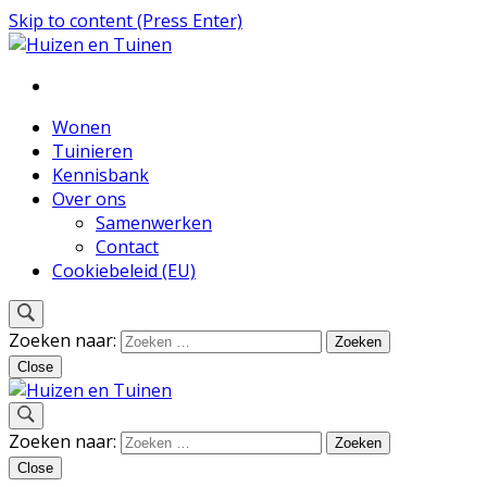
Skip to content (Press Enter)
Inspiratie voor wonen en tuinieren
Huizen en Tuinen
Wonen
Tuinieren
Kennisbank
Over ons
Samenwerken
Contact
Cookiebeleid (EU)
Zoeken naar:
Close
Inspiratie voor wonen en tuinieren
Zoeken naar:
Huizen en Tuinen
Close