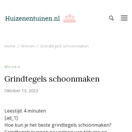
Huizen en Tuinen
Inspiratie voor wonen en tuinieren
Home
Wonen
Grindtegels schoonmaken
Wonen
Grindtegels schoonmaken
Oktober 13, 2023
Leestijd:
4
minuten
[ad_1]
Hoe kun je het beste grindtegels schoonmaken?