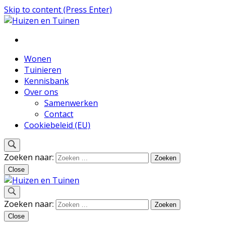
Skip to content (Press Enter)
Inspiratie voor wonen en tuinieren
Huizen en Tuinen
Wonen
Tuinieren
Kennisbank
Over ons
Samenwerken
Contact
Cookiebeleid (EU)
Zoeken naar:
Close
Inspiratie voor wonen en tuinieren
Zoeken naar:
Huizen en Tuinen
Close