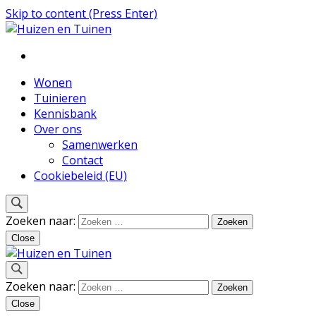
Skip to content (Press Enter)
Inspiratie voor wonen en tuinieren
Huizen en Tuinen
Wonen
Tuinieren
Kennisbank
Over ons
Samenwerken
Contact
Cookiebeleid (EU)
Zoeken naar:
Close
Inspiratie voor wonen en tuinieren
Zoeken naar:
Huizen en Tuinen
Close