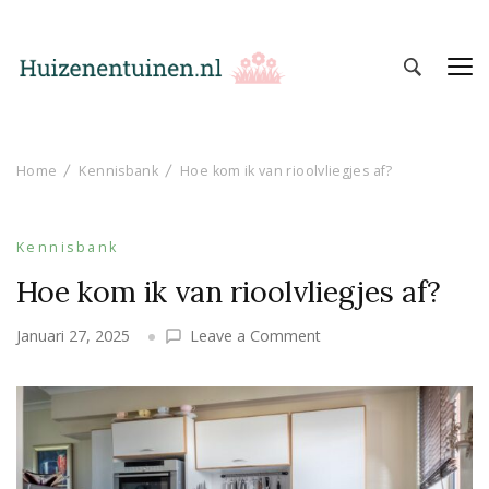
Huizen en Tuinen
Inspiratie voor wonen en tuinieren
Home
Kennisbank
Hoe kom ik van rioolvliegjes af?
Kennisbank
Hoe kom ik van rioolvliegjes af?
on
Januari 27, 2025
Leave a Comment
Hoe
kom
ik
van
rioolvliegjes
af?