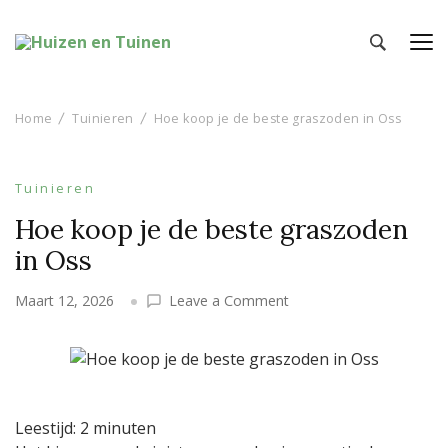
Huizen en Tuinen
Inspiratie voor wonen en tuinieren
Home
Tuinieren
Hoe koop je de beste graszoden in Oss
Tuinieren
Hoe koop je de beste graszoden
in Oss
on
Maart 12, 2026
Leave a Comment
Hoe
koop
je
de
beste
Leestijd:
2
minuten
graszoden