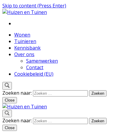
Skip to content (Press Enter)
Inspiratie voor wonen en tuinieren
Huizen en Tuinen
Wonen
Tuinieren
Kennisbank
Over ons
Samenwerken
Contact
Cookiebeleid (EU)
Zoeken naar:
Close
Inspiratie voor wonen en tuinieren
Zoeken naar:
Huizen en Tuinen
Close