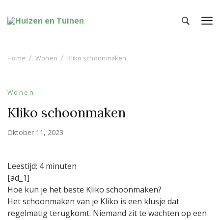
Huizen en Tuinen
Inspiratie voor wonen en tuinieren
Home
Wonen
Kliko schoonmaken
Wonen
Kliko schoonmaken
Oktober 11, 2023
Leestijd:
4
minuten
[ad_1]
Hoe kun je het beste Kliko schoonmaken?
Het schoonmaken van je Kliko is een klusje dat
regelmatig terugkomt. Niemand zit te wachten op een