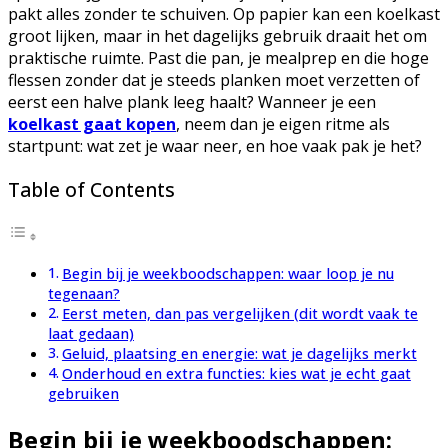
pakt alles zonder te schuiven. Op papier kan een koelkast
groot lijken, maar in het dagelijks gebruik draait het om
praktische ruimte. Past die pan, je mealprep en die hoge
flessen zonder dat je steeds planken moet verzetten of
eerst een halve plank leeg haalt? Wanneer je een
koelkast gaat kopen
, neem dan je eigen ritme als
startpunt: wat zet je waar neer, en hoe vaak pak je het?
Table of Contents
Begin bij je weekboodschappen: waar loop je nu
tegenaan?
Eerst meten, dan pas vergelijken (dit wordt vaak te
laat gedaan)
Geluid, plaatsing en energie: wat je dagelijks merkt
Onderhoud en extra functies: kies wat je echt gaat
gebruiken
Begin bij je weekboodschappen: