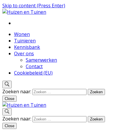
Skip to content (Press Enter)
Inspiratie voor wonen en tuinieren
Huizen en Tuinen
Wonen
Tuinieren
Kennisbank
Over ons
Samenwerken
Contact
Cookiebeleid (EU)
Zoeken naar:
Close
Inspiratie voor wonen en tuinieren
Zoeken naar:
Huizen en Tuinen
Close