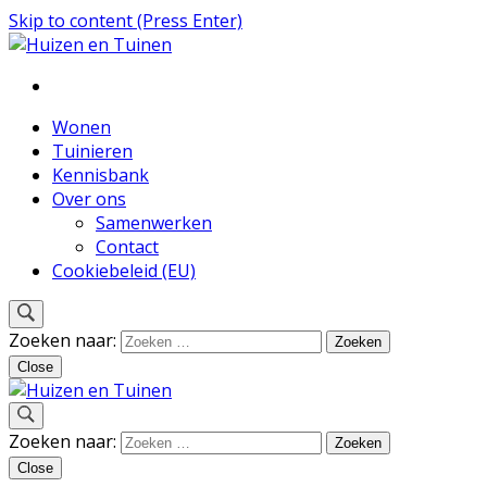
Skip to content (Press Enter)
Inspiratie voor wonen en tuinieren
Huizen en Tuinen
Wonen
Tuinieren
Kennisbank
Over ons
Samenwerken
Contact
Cookiebeleid (EU)
Zoeken naar:
Close
Inspiratie voor wonen en tuinieren
Zoeken naar:
Huizen en Tuinen
Close