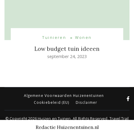
Tuinieren
Wonen
Low budget tuin ideeen
september 24, 2023
Algemene Voorwaarden Huizenentuinen
Cookiebeleid (EU)
Disclaimer
© Copyright 2026
Huizen en Tuinen
. All Rights Reserved.
Travel Trail
| Ontwikkeld door
Rara Themes
.
Mogelijk gemaakt door
WordPress
.
Redactie Huizenentuinen.nl