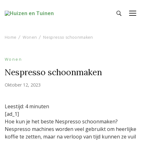
Huizen en Tuinen
Inspiratie voor wonen en tuinieren
Home
Wonen
Nespresso schoonmaken
Wonen
Nespresso schoonmaken
Oktober 12, 2023
Leestijd:
4
minuten
[ad_1]
Hoe kun je het beste Nespresso schoonmaken?
Nespresso machines worden veel gebruikt om heerlijke
koffie te zetten, maar na verloop van tijd kunnen ze vuil