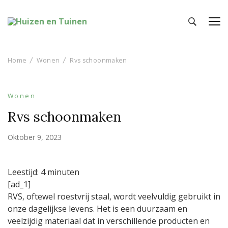
Huizen en Tuinen
Inspiratie voor wonen en tuinieren
Home
Wonen
Rvs schoonmaken
Wonen
Rvs schoonmaken
Oktober 9, 2023
Leestijd:
4
minuten
[ad_1]
RVS, oftewel roestvrij staal, wordt veelvuldig gebruikt in
onze dagelijkse levens. Het is een duurzaam en
veelzijdig materiaal dat in verschillende producten en