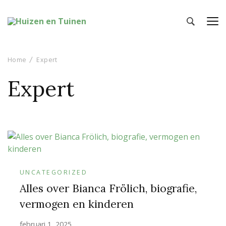
Huizen en Tuinen
Inspiratie voor wonen en tuinieren
Home
Expert
Expert
UNCATEGORIZED
Alles over Bianca Frölich, biografie,
vermogen en kinderen
februari 1, 2025