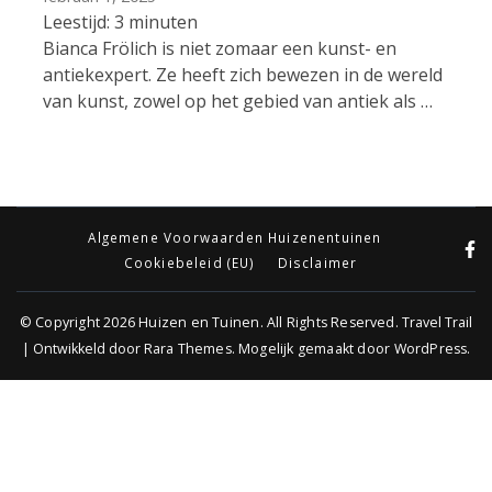
Leestijd:
3
minuten
Bianca Frölich is niet zomaar een kunst- en
antiekexpert. Ze heeft zich bewezen in de wereld
van kunst, zowel op het gebied van antiek als …
Algemene Voorwaarden Huizenentuinen
Cookiebeleid (EU)
Disclaimer
© Copyright 2026
Huizen en Tuinen
. All Rights Reserved.
Travel Trail
| Ontwikkeld door
Rara Themes
.
Mogelijk gemaakt door
WordPress
.