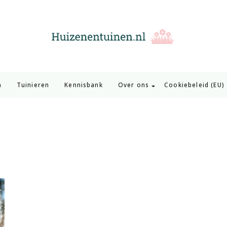
Huizen en Tuinen
Inspiratie voor wonen en tuinieren
n
Tuinieren
Kennisbank
Over ons
Cookiebeleid (EU)