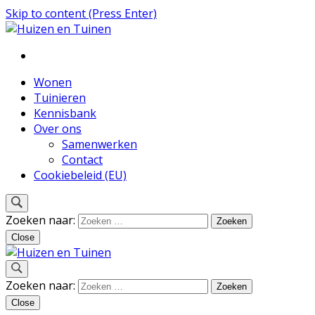
Skip to content (Press Enter)
Inspiratie voor wonen en tuinieren
Huizen en Tuinen
Wonen
Tuinieren
Kennisbank
Over ons
Samenwerken
Contact
Cookiebeleid (EU)
Zoeken naar:
Close
Inspiratie voor wonen en tuinieren
Zoeken naar:
Huizen en Tuinen
Close