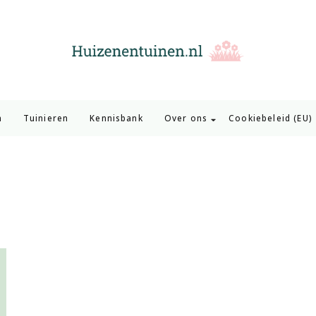
Huizen en Tuinen
Inspiratie voor wonen en tuinieren
n
Tuinieren
Kennisbank
Over ons
Cookiebeleid (EU)