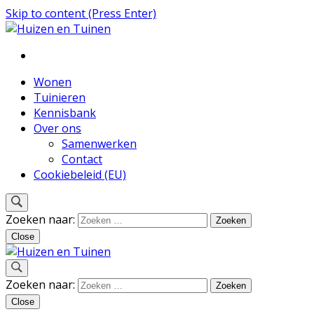
Skip to content (Press Enter)
Inspiratie voor wonen en tuinieren
Huizen en Tuinen
Wonen
Tuinieren
Kennisbank
Over ons
Samenwerken
Contact
Cookiebeleid (EU)
Zoeken naar:
Close
Inspiratie voor wonen en tuinieren
Zoeken naar:
Huizen en Tuinen
Close