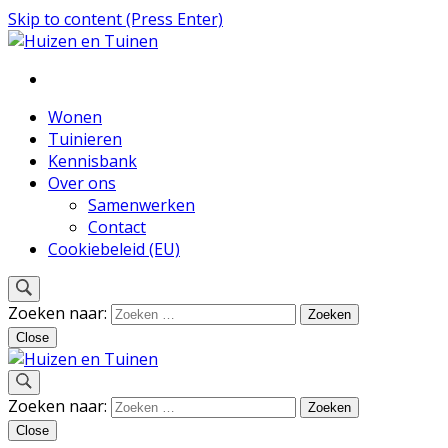
Skip to content (Press Enter)
Inspiratie voor wonen en tuinieren
Huizen en Tuinen
Wonen
Tuinieren
Kennisbank
Over ons
Samenwerken
Contact
Cookiebeleid (EU)
Zoeken naar:
Close
Inspiratie voor wonen en tuinieren
Zoeken naar:
Huizen en Tuinen
Close