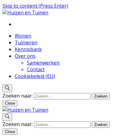
Skip to content (Press Enter)
Inspiratie voor wonen en tuinieren
Huizen en Tuinen
Wonen
Tuinieren
Kennisbank
Over ons
Samenwerken
Contact
Cookiebeleid (EU)
Zoeken naar:
Close
Inspiratie voor wonen en tuinieren
Zoeken naar:
Huizen en Tuinen
Close