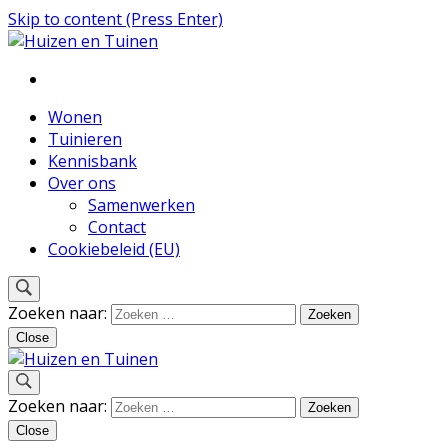
Skip to content (Press Enter)
Inspiratie voor wonen en tuinieren
Huizen en Tuinen
Wonen
Tuinieren
Kennisbank
Over ons
Samenwerken
Contact
Cookiebeleid (EU)
Zoeken naar:
Close
Inspiratie voor wonen en tuinieren
Zoeken naar:
Huizen en Tuinen
Close