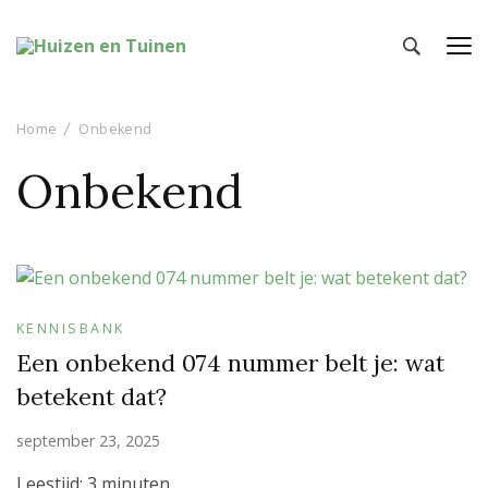
Huizen en Tuinen
Inspiratie voor wonen en tuinieren
Home
Onbekend
Onbekend
KENNISBANK
Een onbekend 074 nummer belt je: wat
betekent dat?
september 23, 2025
Leestijd:
3
minuten