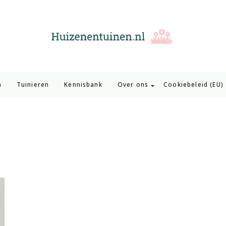
Huizen en Tuinen
Inspiratie voor wonen en tuinieren
n
Tuinieren
Kennisbank
Over ons
Cookiebeleid (EU)