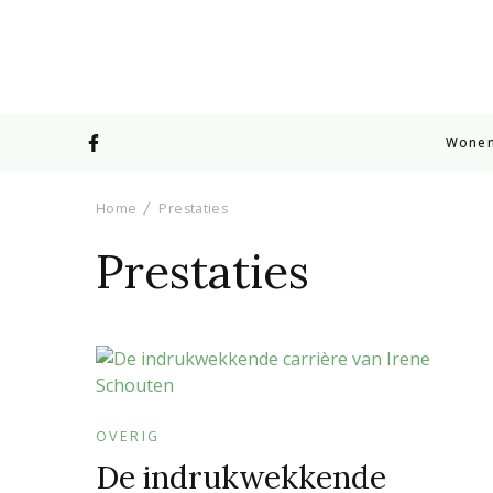
Wone
Home
Prestaties
Prestaties
OVERIG
De indrukwekkende