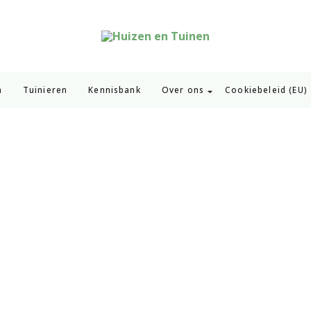
Huizen en Tuinen
Inspiratie voor wonen en tuinieren
n
Tuinieren
Kennisbank
Over ons
Cookiebeleid (EU)