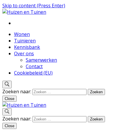
Skip to content (Press Enter)
Inspiratie voor wonen en tuinieren
Huizen en Tuinen
Wonen
Tuinieren
Kennisbank
Over ons
Samenwerken
Contact
Cookiebeleid (EU)
Zoeken naar:
Close
Inspiratie voor wonen en tuinieren
Zoeken naar:
Huizen en Tuinen
Close