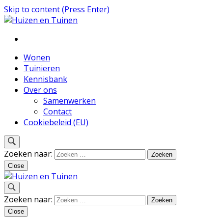
Skip to content (Press Enter)
Inspiratie voor wonen en tuinieren
Huizen en Tuinen
Wonen
Tuinieren
Kennisbank
Over ons
Samenwerken
Contact
Cookiebeleid (EU)
Zoeken naar:
Close
Inspiratie voor wonen en tuinieren
Zoeken naar:
Huizen en Tuinen
Close