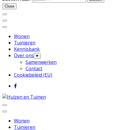
Huizen en Tuinen
Close
Wonen
Tuinieren
Kennisbank
Over ons
Samenwerken
Contact
Cookiebeleid (EU)
Inspiratie voor wonen en tuinieren
Huizen en Tuinen
Wonen
Tuinieren