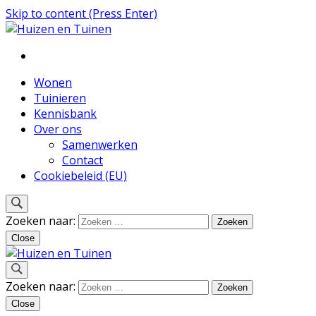
Skip to content (Press Enter)
Inspiratie voor wonen en tuinieren
Huizen en Tuinen
Wonen
Tuinieren
Kennisbank
Over ons
Samenwerken
Contact
Cookiebeleid (EU)
Zoeken naar:
Close
Inspiratie voor wonen en tuinieren
Zoeken naar:
Huizen en Tuinen
Close