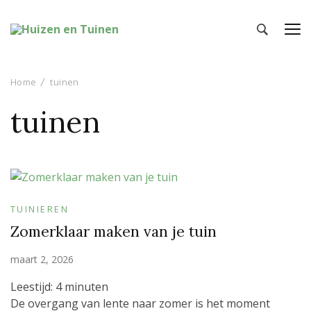
Huizen en Tuinen
Inspiratie voor wonen en tuinieren
Home
tuinen
tuinen
TUINIEREN
Zomerklaar maken van je tuin
maart 2, 2026
Leestijd:
4
minuten
De overgang van lente naar zomer is het moment