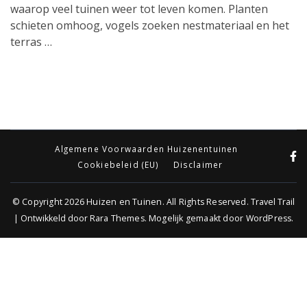
waarop veel tuinen weer tot leven komen. Planten
schieten omhoog, vogels zoeken nestmateriaal en het
terras …
Algemene Voorwaarden Huizenentuinen
Cookiebeleid (EU)
Disclaimer
© Copyright 2026
Huizen en Tuinen
. All Rights Reserved.
Travel Trail
| Ontwikkeld door
Rara Themes
.
Mogelijk gemaakt door
WordPress
.