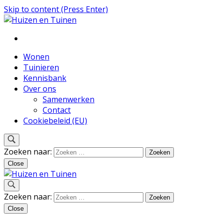
Skip to content (Press Enter)
Inspiratie voor wonen en tuinieren
Huizen en Tuinen
Wonen
Tuinieren
Kennisbank
Over ons
Samenwerken
Contact
Cookiebeleid (EU)
Zoeken naar:
Close
Inspiratie voor wonen en tuinieren
Zoeken naar:
Huizen en Tuinen
Close