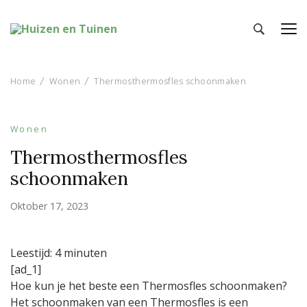
Huizen en Tuinen
Inspiratie voor wonen en tuinieren
Home
Wonen
Thermosthermosfles schoonmaken
Wonen
Thermosthermosfles
schoonmaken
Oktober 17, 2023
Leestijd:
4
minuten
[ad_1]
Hoe kun je het beste een Thermosfles schoonmaken?
Het schoonmaken van een Thermosfles is een