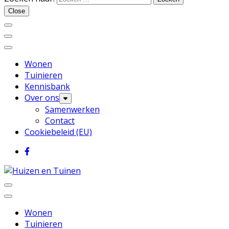
Huizen en Tuinen
Close
Wonen
Tuinieren
Kennisbank
Over ons
Samenwerken
Contact
Cookiebeleid (EU)
Inspiratie voor wonen en tuinieren
Huizen en Tuinen
Wonen
Tuinieren