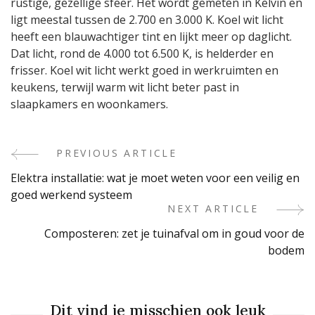
rustige, gezellige sfeer. Het wordt gemeten in Kelvin en
ligt meestal tussen de 2.700 en 3.000 K. Koel wit licht
heeft een blauwachtiger tint en lijkt meer op daglicht.
Dat licht, rond de 4.000 tot 6.500 K, is helderder en
frisser. Koel wit licht werkt goed in werkruimten en
keukens, terwijl warm wit licht beter past in
slaapkamers en woonkamers.
PREVIOUS ARTICLE
Post
Elektra installatie: wat je moet weten voor een veilig en
Navigation
goed werkend systeem
NEXT ARTICLE
Composteren: zet je tuinafval om in goud voor de
bodem
Dit vind je misschien ook leuk