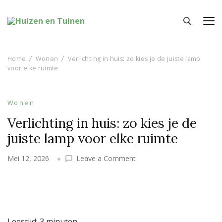
Huizen en Tuinen
Inspiratie voor wonen en tuinieren
Home
Wonen
Verlichting in huis: zo kies je de juiste lamp
voor elke ruimte
Wonen
Verlichting in huis: zo kies je de
juiste lamp voor elke ruimte
on
Mei 12, 2026
Leave a Comment
Verlichting
in
huis:
zo
kies
Leestijd:
3
minuten