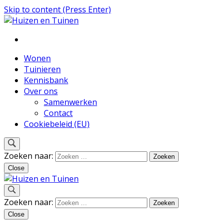
Skip to content (Press Enter)
Inspiratie voor wonen en tuinieren
Huizen en Tuinen
Wonen
Tuinieren
Kennisbank
Over ons
Samenwerken
Contact
Cookiebeleid (EU)
Zoeken naar:
Close
Inspiratie voor wonen en tuinieren
Zoeken naar:
Huizen en Tuinen
Close