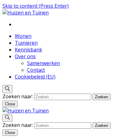
Skip to content (Press Enter)
Inspiratie voor wonen en tuinieren
Huizen en Tuinen
Wonen
Tuinieren
Kennisbank
Over ons
Samenwerken
Contact
Cookiebeleid (EU)
Zoeken naar:
Close
Inspiratie voor wonen en tuinieren
Zoeken naar:
Huizen en Tuinen
Close