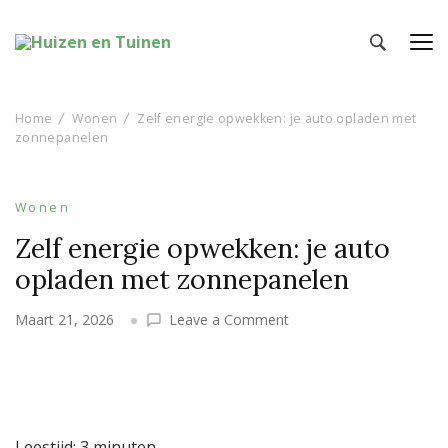
Huizen en Tuinen
Inspiratie voor wonen en tuinieren
Home
Wonen
Zelf energie opwekken: je auto opladen met
zonnepanelen
Wonen
Zelf energie opwekken: je auto
opladen met zonnepanelen
on
Maart 21, 2026
Leave a Comment
Zelf
energie
opwekken:
je
auto
Leestijd:
3
minuten