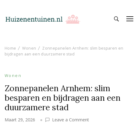
Huizen en Tuinen
Inspiratie voor wonen en tuinieren
Home
Wonen
Zonnepanelen Arnhem: slim besparen en
bijdragen aan een duurzamere stad
Wonen
Zonnepanelen Arnhem: slim
besparen en bijdragen aan een
duurzamere stad
on
Maart 29, 2026
Leave a Comment
Zonnepanelen
Arnhem: