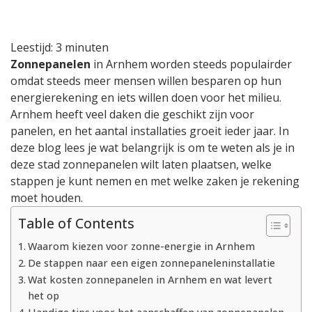
slim
besparen
en
Leestijd:
3
minuten
bijdragen
Zonnepanelen
in Arnhem worden steeds populairder
aan
omdat steeds meer mensen willen besparen op hun
een
duurzamere
energierekening en iets willen doen voor het milieu.
stad
Arnhem heeft veel daken die geschikt zijn voor
panelen, en het aantal installaties groeit ieder jaar. In
deze blog lees je wat belangrijk is om te weten als je in
deze stad zonnepanelen wilt laten plaatsen, welke
stappen je kunt nemen en met welke zaken je rekening
moet houden.
Table of Contents
Waarom kiezen voor zonne-energie in Arnhem
De stappen naar een eigen zonnepaneleninstallatie
Wat kosten zonnepanelen in Arnhem en wat levert
het op