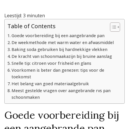
doe
je
Leestijd:
3
minuten
zo:
tips
Table of Contents
voor
een
Goede voorbereiding bij een aangebrande pan
blinkende
De weekmethode met warm water en afwasmiddel
pan
Baking soda gebruiken bij hardnekkige vlekken
De kracht van schoonmaakazijn bij bruine aanslag
Snelle tip: citroen voor frisheid en glans
Voorkomen is beter dan genezen: tips voor de
toekomst
Het belang van goed materiaalgebruik
Meest gestelde vragen over aangebrande rvs pan
schoonmaken
Goede voorbereiding bij
een aangebrande pan