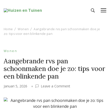
Huizen en Tuinen
Inspiratie voor wonen en tuinieren
Home
Wonen
Aangebrande rvs pan schoonmaken doe je
zo: tips voor een blinkende pan
Wonen
Aangebrande rvs pan
schoonmaken doe je zo: tips voor
een blinkende pan
on
Januari 5, 2026
Leave a Comment
Aangebrande
rvs
pan
schoonmaken