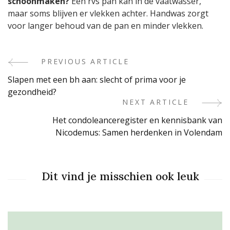
schoonmaken?
Een rvs pan kan in de vaatwasser,
maar soms blijven er vlekken achter. Handwas zorgt
voor langer behoud van de pan en minder vlekken.
PREVIOUS ARTICLE
Post
Slapen met een bh aan: slecht of prima voor je
Navigation
gezondheid?
NEXT ARTICLE
Het condoleanceregister en kennisbank van
Nicodemus: Samen herdenken in Volendam
Dit vind je misschien ook leuk