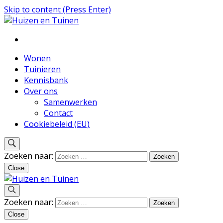
Skip to content (Press Enter)
Inspiratie voor wonen en tuinieren
Huizen en Tuinen
Wonen
Tuinieren
Kennisbank
Over ons
Samenwerken
Contact
Cookiebeleid (EU)
Zoeken naar:
Close
Inspiratie voor wonen en tuinieren
Zoeken naar:
Huizen en Tuinen
Close