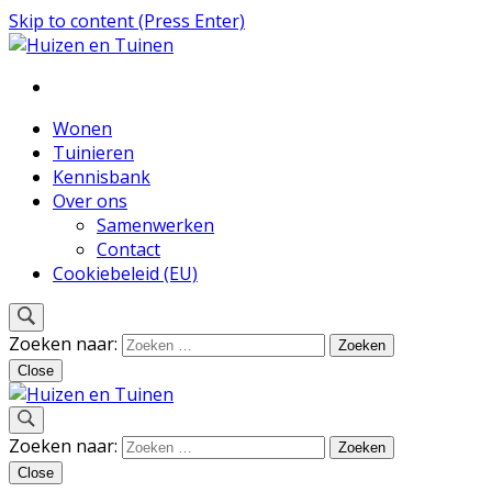
Skip to content (Press Enter)
Inspiratie voor wonen en tuinieren
Huizen en Tuinen
Wonen
Tuinieren
Kennisbank
Over ons
Samenwerken
Contact
Cookiebeleid (EU)
Zoeken naar:
Close
Inspiratie voor wonen en tuinieren
Zoeken naar:
Huizen en Tuinen
Close