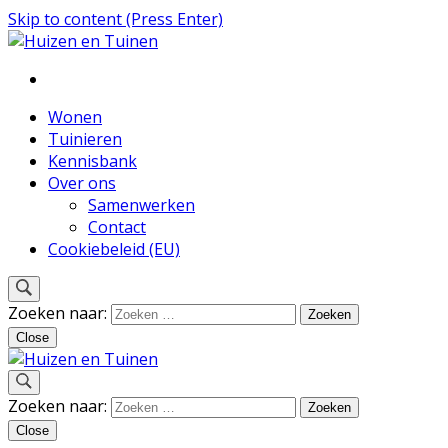
Skip to content (Press Enter)
Inspiratie voor wonen en tuinieren
Huizen en Tuinen
Wonen
Tuinieren
Kennisbank
Over ons
Samenwerken
Contact
Cookiebeleid (EU)
Zoeken naar:
Close
Inspiratie voor wonen en tuinieren
Zoeken naar:
Huizen en Tuinen
Close