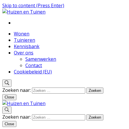
Skip to content (Press Enter)
Inspiratie voor wonen en tuinieren
Huizen en Tuinen
Wonen
Tuinieren
Kennisbank
Over ons
Samenwerken
Contact
Cookiebeleid (EU)
Zoeken naar:
Close
Inspiratie voor wonen en tuinieren
Zoeken naar:
Huizen en Tuinen
Close