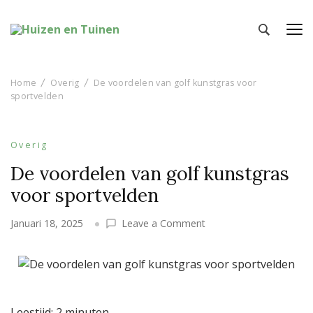
Huizen en Tuinen
Inspiratie voor wonen en tuinieren
Home
Overig
De voordelen van golf kunstgras voor
sportvelden
Overig
De voordelen van golf kunstgras
voor sportvelden
on
Januari 18, 2025
Leave a Comment
De
voordelen
van
golf
kunstgras
Leestijd:
2
minuten